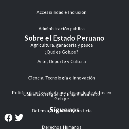
Accesibilidad e Inclusión
Administración pública
Sobre el Estado Peruano
Agricultura, ganadería y pesca
¿Qué es Gob.pe?
Arte, Deporte y Cultura
Ciencia, Tecnología e Innovación
Política de privacidad para el manejo de datos en
Comercio, Negocio y Emprendimiento
Gob.pe
Síguenos
Defensa, Seguridad y Justicia
Derechos Humanos