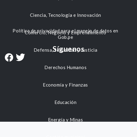
Ciencia, Tecnología e Innovación
Política de privacidad para el manejo de datos en
Comercio, Negocio y Emprendimiento
Gob.pe
Síguenos
Defensa, Seguridad y Justicia
Derechos Humanos
Economía y Finanzas
Educación
Energía y Minas