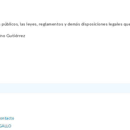
s públicos, las leyes, reglamentos y demás disposiciones legales qu
ino Gutiérrez
contacto
NGALLO