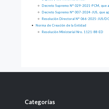
Decreto Supremo N° 029-2021-PCM, que apr
Decreto Supremo N° 007-2024-JUS, que apr
Resolución Directoral N° 066-2025-JUS/DGTA
Norma de Creación de la Entidad
Resolución Ministerial Nro. 1121-88-ED
Categorías