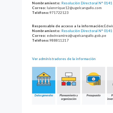
Nombramiento:
Resolución Directoral N° 014
Correo:
luienrrique12@ugelcangallo.com
Teléfono:
971722123
Responsable de acceso a la información:
Edwi
Nombramiento:
Resolución Directoral N° 014
Correo:
edwinramirez@ugelcangallo.gob.pe
Teléfono:
988811217
Ver administradores de la información
Datos generales
Planeamiento y
Presupuesto
P
organización
inver