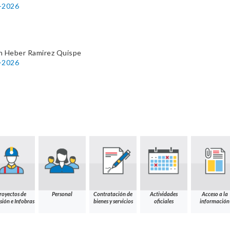
1-2026
n Heber Ramirez Quispe
1-2026
royectos de
Personal
Contratación de
Actividades
Acceso a la
sión e Infobras
bienes y servicios
oficiales
información