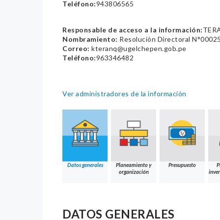
Teléfono:
943806565
Responsable de acceso a la información:
TERA
Nombramiento:
Resolución Directoral N°00
Correo:
kteranq@ugelchepen.gob.pe
Teléfono:
963346482
Ver administradores de la información
Datos generales
Planeamiento y
Presupuesto
P
organización
inver
DATOS GENERALES