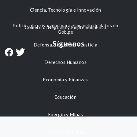
Ciencia, Tecnología e Innovación
Política de privacidad para el manejo de datos en
Comercio, Negocio y Emprendimiento
Gob.pe
Síguenos
Defensa, Seguridad y Justicia
Derechos Humanos
Economía y Finanzas
Educación
Energía y Minas
Gestión municipal