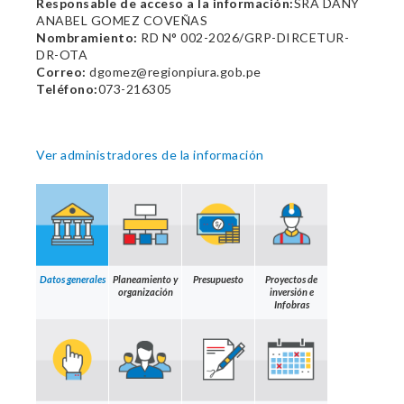
Responsable de acceso a la información:
SRA DANY
ANABEL GOMEZ COVEÑAS
Nombramiento:
RD N° 002-2026/GRP-DIRCETUR-
DR-OTA
Correo:
dgomez@regionpiura.gob.pe
Teléfono:
073-216305
Ver administradores de la información
Datos generales
Planeamiento y
Presupuesto
Proyectos de
organización
inversión e
Infobras