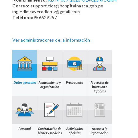
Correo:
support.tics@hospitalnasca.gob.pe
ing.edimcaverodlcruz@gmail.com
Teléfono:
956629257
Ver administradores de la información
Datos generales
Planeamiento y
Presupuesto
Proyectos de
organización
inversión e
Infobras
Personal
Contratación de
Actividades
Acceso a la
bienes y servicios
oficiales
información