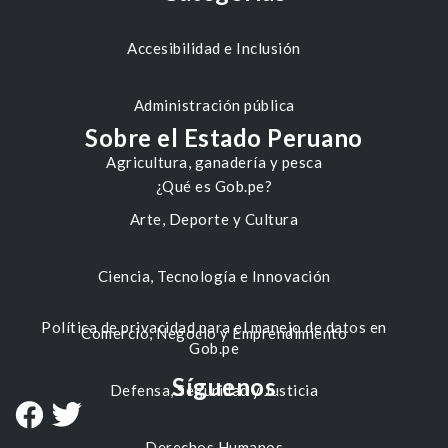
Accesibilidad e Inclusión
Administración pública
Sobre el Estado Peruano
Agricultura, ganadería y pesca
¿Qué es Gob.pe?
Arte, Deporte y Cultura
Ciencia, Tecnología e Innovación
Política de privacidad para el manejo de datos en
Comercio, Negocio y Emprendimiento
Gob.pe
Síguenos
Defensa, Seguridad y Justicia
Derechos Humanos