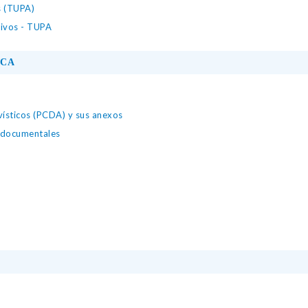
s (TUPA)
tivos - TUPA
ICA
ísticos (PCDA) y sus anexos
s documentales