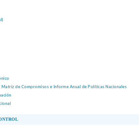
l)
ónico
, Matriz de Compromisos e Informe Anual de Políticas Nacionales
uación
cional
CONTROL