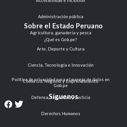
Accesibilidad e Inclusión
Administración pública
Sobre el Estado Peruano
Agricultura, ganadería y pesca
¿Qué es Gob.pe?
Arte, Deporte y Cultura
Ciencia, Tecnología e Innovación
Política de privacidad para el manejo de datos en
Comercio, Negocio y Emprendimiento
Gob.pe
Síguenos
Defensa, Seguridad y Justicia
Derechos Humanos