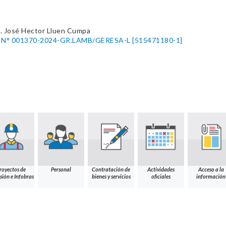
. José Hector Lluen Cumpa
al N° 001370-2024-GR.LAMB/GERESA-L [515471180-1]
royectos de
Personal
Contratación de
Actividades
Acceso a la
sión e Infobras
bienes y servicios
oficiales
información