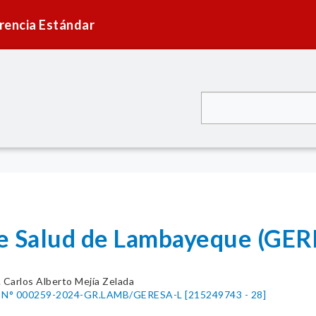
rencia Estándar
 de Salud de Lambayeque (
. Carlos Alberto Mejía Zelada
al N° 000259-2024-GR.LAMB/GERESA-L [215249743 - 28]