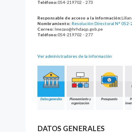
Teléfono:
054-219702 - 273
Responsable de acceso a la información:
Lilia
Nombramiento:
Resolución Directoral N° 
Correo:
lmezao@hrhdaqp.gob.pe
Teléfono:
054-219702 - 277
Ver administradores de la información
Datos generales
Planeamiento y
Presupuesto
P
organización
inver
DATOS GENERALES