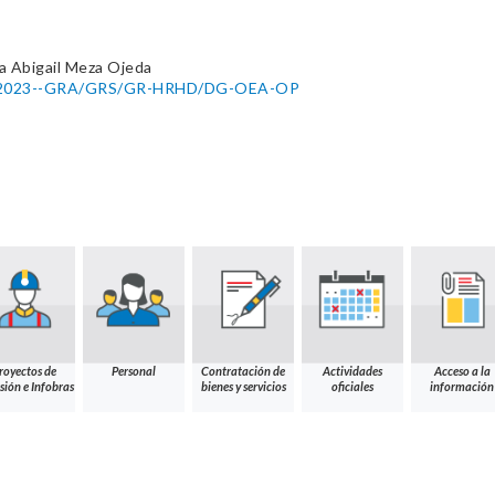
na Abigail Meza Ojeda
052-2023--GRA/GRS/GR-HRHD/DG-OEA-OP
royectos de
Personal
Contratación de
Actividades
Acceso a la
sión e Infobras
bienes y servicios
oficiales
información