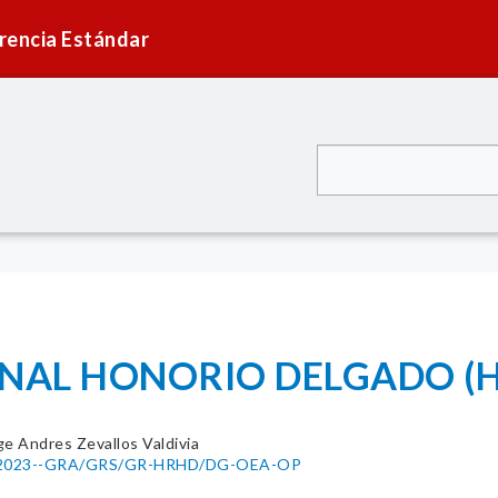
rencia Estándar
IONAL HONORIO DELGADO (
ge Andres Zevallos Valdivia
052-2023--GRA/GRS/GR-HRHD/DG-OEA-OP