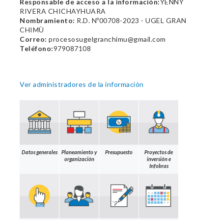
Responsable de acceso a la información:
YENNY
RIVERA CHICHAYHUARA
Nombramiento:
R.D. Nº00708-2023 - UGEL GRAN
CHIMÙ
Correo:
procesosugelgranchimu@gmail.com
Teléfono:
979087108
Ver administradores de la información
Datos generales
Planeamiento y
Presupuesto
Proyectos de
organización
inversión e
Infobras