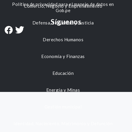
Política de privacidad para el manejo de datos en
Comercio, Negocio y Emprendimiento
Gob.pe
Síguenos
Defensa, Seguridad y Justicia
Derechos Humanos
Economía y Finanzas
Educación
Energía y Minas
Gestión municipal
Identidad, Nacimiento, Matrimonio y Defunción