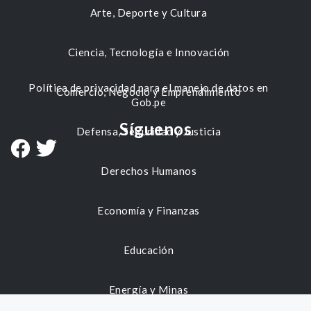
Arte, Deporte y Cultura
Ciencia, Tecnología e Innovación
Política de privacidad para el manejo de datos en
Comercio, Negocio y Emprendimiento
Gob.pe
Síguenos
Defensa, Seguridad y Justicia
Derechos Humanos
Economía y Finanzas
Educación
Energía y Minas