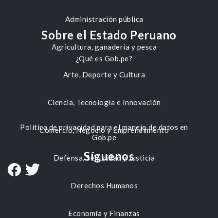
Administración pública
Sobre el Estado Peruano
Agricultura, ganadería y pesca
¿Qué es Gob.pe?
Arte, Deporte y Cultura
Ciencia, Tecnología e Innovación
Política de privacidad para el manejo de datos en
Comercio, Negocio y Emprendimiento
Gob.pe
Síguenos
Defensa, Seguridad y Justicia
Derechos Humanos
Economía y Finanzas