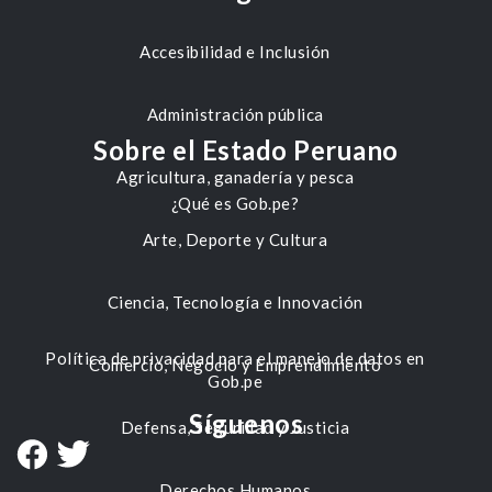
Accesibilidad e Inclusión
Administración pública
Sobre el Estado Peruano
Agricultura, ganadería y pesca
¿Qué es Gob.pe?
Arte, Deporte y Cultura
Ciencia, Tecnología e Innovación
Política de privacidad para el manejo de datos en
Comercio, Negocio y Emprendimiento
Gob.pe
Síguenos
Defensa, Seguridad y Justicia
Derechos Humanos