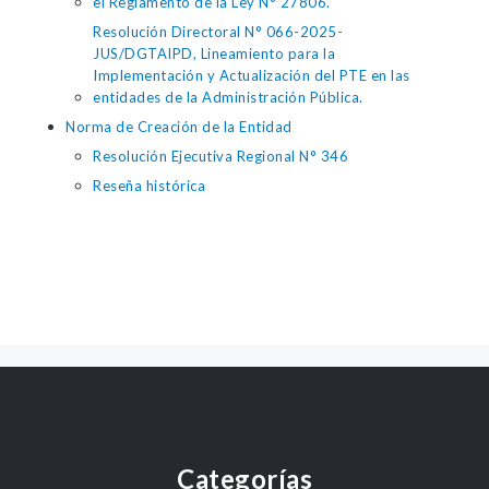
el Reglamento de la Ley N° 27806.
Resolución Directoral N° 066-2025-
JUS/DGTAIPD, Lineamiento para la
Implementación y Actualización del PTE en las
entidades de la Administración Pública.
Norma de Creación de la Entidad
Resolución Ejecutiva Regional N° 346
Reseña histórica
Categorías