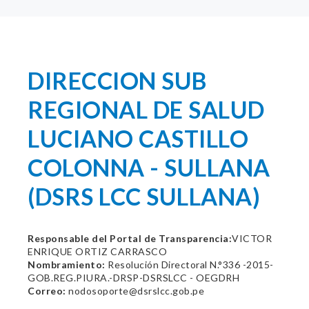
DIRECCION SUB
REGIONAL DE SALUD
LUCIANO CASTILLO
COLONNA - SULLANA
(DSRS LCC SULLANA)
Responsable del Portal de Transparencia:
VICTOR
ENRIQUE ORTIZ CARRASCO
Nombramiento:
Resolución Directoral N.°336 -2015-
GOB.REG.PIURA.-DRSP-DSRSLCC - OEGDRH
Correo:
nodosoporte@dsrslcc.gob.pe