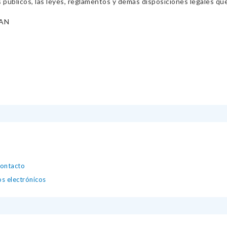
s públicos, las leyes, reglamentos y demás disposiciones legales qu
AN
contacto
os electrónicos