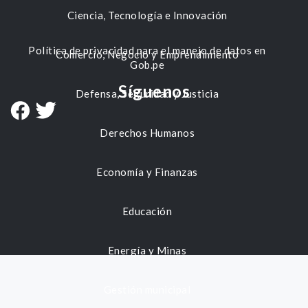
Ciencia, Tecnología e Innovación
Política de privacidad para el manejo de datos en
Comercio, Negocio y Emprendimiento
Gob.pe
Síguenos
Defensa, Seguridad y Justicia
Derechos Humanos
Economía y Finanzas
Educación
Energía y Minas
Gestión municipal