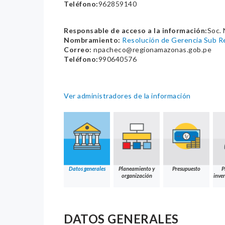
Teléfono:
962859140
Responsable de acceso a la información:
Soc
Nombramiento:
Resolución de Gerencia Sub
Correo:
npacheco@regionamazonas.gob.pe
Teléfono:
990640576
Ver administradores de la información
Datos generales
Planeamiento y
Presupuesto
P
organización
inver
DATOS GENERALES