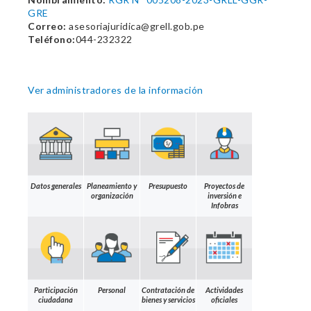
GRE
Correo:
asesoriajuridica@grell.gob.pe
Teléfono:
044-232322
Ver administradores de la información
Datos generales
Planeamiento y
Presupuesto
Proyectos de
organización
inversión e
Infobras
Participación
Personal
Contratación de
Actividades
ciudadana
bienes y servicios
oficiales