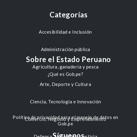
Categorías
Accesibilidad e Inclusión
Administración pública
Sobre el Estado Peruano
Agricultura, ganadería y pesca
¿Qué es Gob.pe?
Arte, Deporte y Cultura
Ciencia, Tecnología e Innovación
Política de privacidad para el manejo de datos en
Comercio, Negocio y Emprendimiento
Gob.pe
Síguenos
Defensa, Seguridad y Justicia