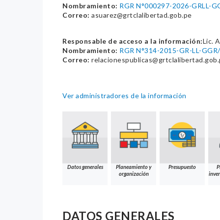
Nombramiento:
RGR N°000297-2026-GRLL-
Correo:
asuarez@grtclalibertad.gob.pe
Responsable de acceso a la información:
Lic. 
Nombramiento:
RGR N°314-2015-GR-LL-GGR
Correo:
relacionespublicas@grtclalibertad.gob
Ver administradores de la información
Datos generales
Planeamiento y
Presupuesto
P
organización
inver
DATOS GENERALES