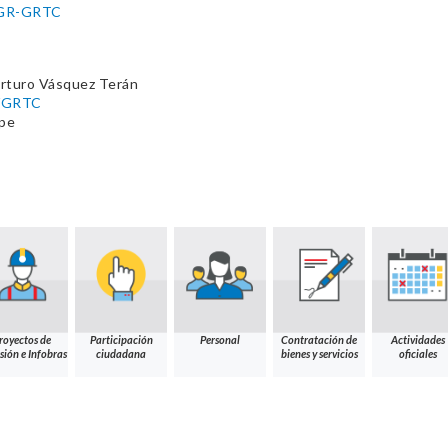
GGR-GRTC
Arturo Vásquez Terán
/GRTC
.pe
royectos de
Participación
Personal
Contratación de
Actividades
sión e Infobras
ciudadana
bienes y servicios
oficiales