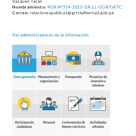
Vásquez Terán
Nombramiento:
RGR N°314-2015-GR-LL-GGR/GRTC
Correo:
relacionespublicas@grtclalibertad.gob.pe
Ver administradores de la información
Datos generales
Planeamiento y
Presupuesto
Proyectos de
organización
inversión e
Infobras
Participación
Personal
Contratación de
Actividades
ciudadana
bienes y servicios
oficiales