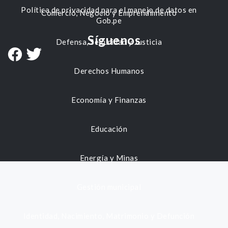
Política de privacidad para el manejo de datos en
Comercio, Negocio y Emprendimiento
Gob.pe
Síguenos
Defensa, Seguridad y Justicia
Derechos Humanos
Economía y Finanzas
Educación
Energía y Minas
Gestión municipal
Identidad, Nacimiento, Matrimonio y Defunción