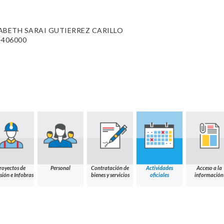
ABETH SARAI GUTIERREZ CARILLO
-406000
royectos de
Personal
Contratación de
Actividades
Acceso a la
sión e Infobras
bienes y servicios
oficiales
información