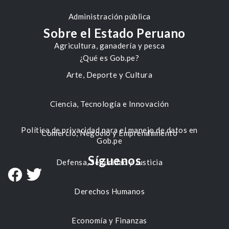
Administración pública
Sobre el Estado Peruano
Agricultura, ganadería y pesca
¿Qué es Gob.pe?
Arte, Deporte y Cultura
Ciencia, Tecnología e Innovación
Política de privacidad para el manejo de datos en
Comercio, Negocio y Emprendimiento
Gob.pe
Síguenos
Defensa, Seguridad y Justicia
Derechos Humanos
Economía y Finanzas