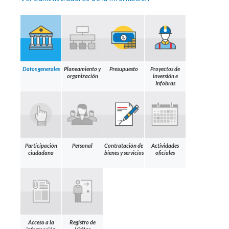
Datos generales
Planeamiento y
Presupuesto
Proyectos de
organización
inversión e
Infobras
Participación
Personal
Contratación de
Actividades
ciudadana
bienes y servicios
oficiales
Acceso a la
Registro de