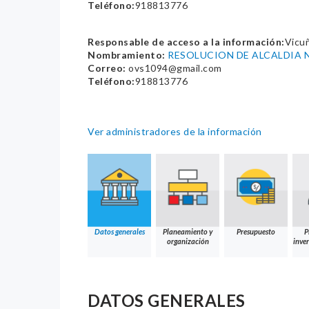
Teléfono:
918813776
Responsable de acceso a la información:
Vicuñ
Nombramiento:
RESOLUCION DE ALCALDIA 
Correo:
ovs1094@gmail.com
Teléfono:
918813776
Ver administradores de la información
Datos generales
Planeamiento y
Presupuesto
P
organización
inver
DATOS GENERALES