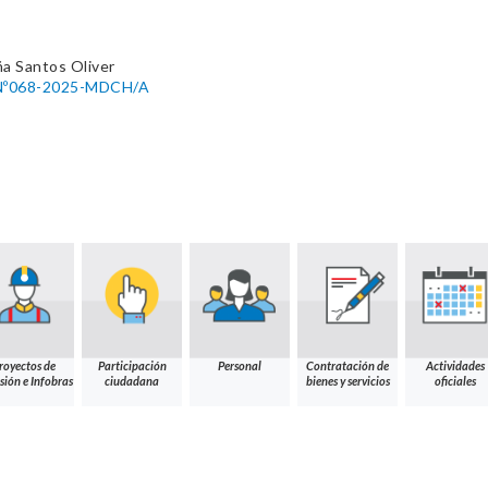
a Santos Oliver
Nº068-2025-MDCH/A
royectos de
Participación
Personal
Contratación de
Actividades
sión e Infobras
ciudadana
bienes y servicios
oficiales