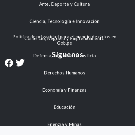
Arte, Deporte y Cultura
Ciencia, Tecnología e Innovación
Política de privacidad para el manejo de datos en
Comercio, Negocio y Emprendimiento
Gob.pe
Síguenos
Defensa, Seguridad y Justicia
Derechos Humanos
Economía y Finanzas
Educación
Energía y Minas