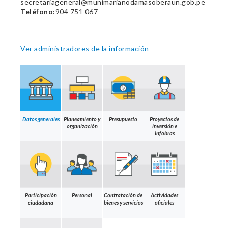
secretariageneral@munimarianodamasoberaun.gob.pe
Teléfono:
904 751 067
Ver administradores de la información
Datos generales
Planeamiento y
Presupuesto
Proyectos de
organización
inversión e
Infobras
Participación
Personal
Contratación de
Actividades
ciudadana
bienes y servicios
oficiales