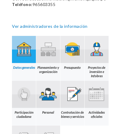
Teléfono:
965603355
Ver administradores de la información
Datos generales
Planeamiento y
Presupuesto
Proyectos de
organización
inversión e
Infobras
Participación
Personal
Contratación de
Actividades
ciudadana
bienes y servicios
oficiales