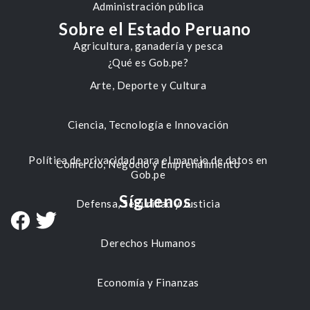
Administración pública
Sobre el Estado Peruano
Agricultura, ganadería y pesca
¿Qué es Gob.pe?
Arte, Deporte y Cultura
Ciencia, Tecnología e Innovación
Política de privacidad para el manejo de datos en
Comercio, Negocio y Emprendimiento
Gob.pe
Síguenos
Defensa, Seguridad y Justicia
Derechos Humanos
Economía y Finanzas