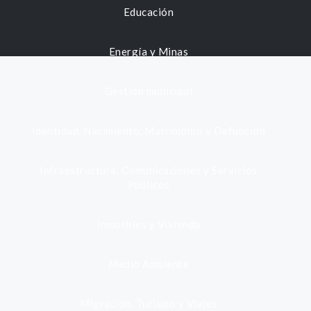
Educación
Energía y Minas
Gestión municipal
Identidad, Nacimiento, Matrimonio y Defunción
Infraestructura, Comunicaciones y Servicios
Públicos
Inmuebles y Vivienda
Medio Ambiente
Migración, Turismo y Viajes