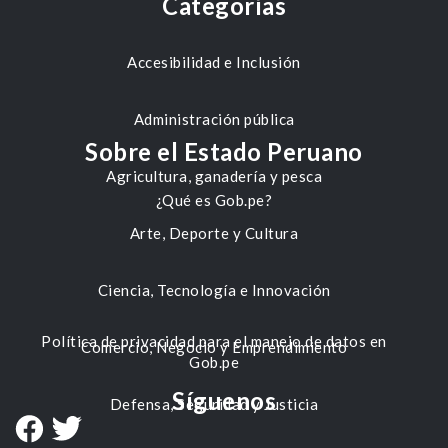
Categorías
Accesibilidad e Inclusión
Administración pública
Sobre el Estado Peruano
Agricultura, ganadería y pesca
¿Qué es Gob.pe?
Arte, Deporte y Cultura
Ciencia, Tecnología e Innovación
Política de privacidad para el manejo de datos en
Comercio, Negocio y Emprendimiento
Gob.pe
Síguenos
Defensa, Seguridad y Justicia