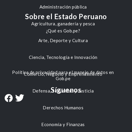
Administración pública
Sobre el Estado Peruano
Agricultura, ganadería y pesca
¿Qué es Gob.pe?
Arte, Deporte y Cultura
Ciencia, Tecnología e Innovación
Política de privacidad para el manejo de datos en
Comercio, Negocio y Emprendimiento
Gob.pe
Síguenos
Defensa, Seguridad y Justicia
Derechos Humanos
Economía y Finanzas