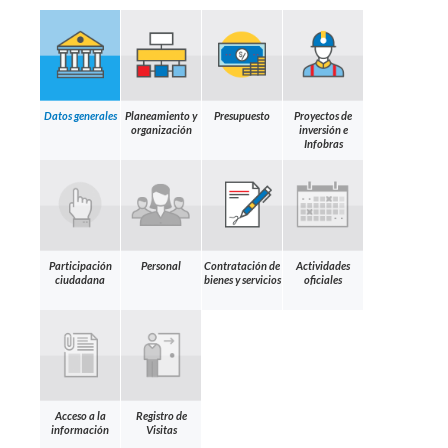
Datos generales
Planeamiento y
Presupuesto
Proyectos de
organización
inversión e
Infobras
Participación
Personal
Contratación de
Actividades
ciudadana
bienes y servicios
oficiales
Acceso a la
Registro de
información
Visitas