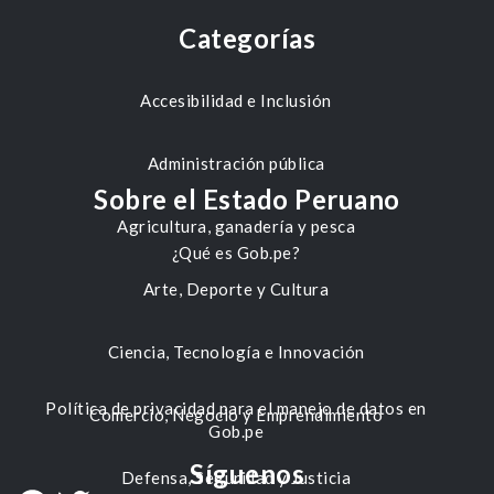
Categorías
Accesibilidad e Inclusión
Administración pública
Sobre el Estado Peruano
Agricultura, ganadería y pesca
¿Qué es Gob.pe?
Arte, Deporte y Cultura
Ciencia, Tecnología e Innovación
Política de privacidad para el manejo de datos en
Comercio, Negocio y Emprendimiento
Gob.pe
Síguenos
Defensa, Seguridad y Justicia