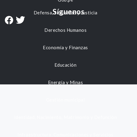
Síguenos
Defensa, Seguridad y Justicia
Derechos Humanos
Economía y Finanzas
Educación
Energía y Minas
Gestión municipal
Identidad, Nacimiento, Matrimonio y Defunción
Infraestructura, Comunicaciones y Servicios