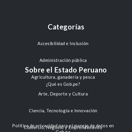
Categorías
Accesibilidad e Inclusión
Administración pública
Sobre el Estado Peruano
Agricultura, ganadería y pesca
¿Qué es Gob.pe?
Arte, Deporte y Cultura
Ciencia, Tecnología e Innovación
Política de privacidad para el manejo de datos en
Comercio, Negocio y Emprendimiento
Gob.pe