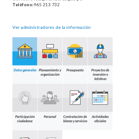
Teléfono:
965 213 732
Ver administradores de la información
Datos generales
Planeamiento y
Presupuesto
Proyectos de
organización
inversión e
Infobras
Participación
Personal
Contratación de
Actividades
ciudadana
bienes y servicios
oficiales