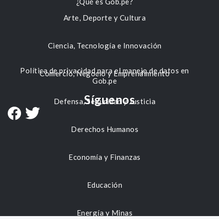
¿Qué es Gob.pe?
Arte, Deporte y Cultura
Ciencia, Tecnología e Innovación
Política de privacidad para el manejo de datos en
Comercio, Negocio y Emprendimiento
Gob.pe
Síguenos
Defensa, Seguridad y Justicia
Derechos Humanos
Economía y Finanzas
Educación
Energía y Minas