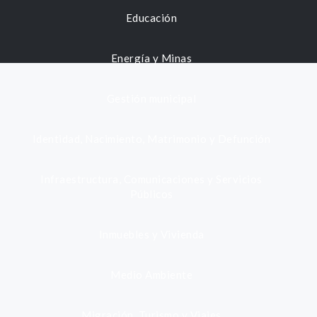
Educación
Energía y Minas
Gestión municipal
Identidad, Nacimiento, Matrimonio y Defunción
Infraestructura, Comunicaciones y Servicios
Públicos
Inmuebles y Vivienda
Medio Ambiente
Migración, Turismo y Viajes