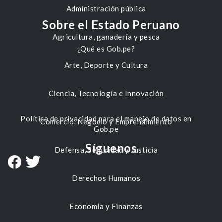
Administración pública
Sobre el Estado Peruano
Agricultura, ganadería y pesca
¿Qué es Gob.pe?
Arte, Deporte y Cultura
Ciencia, Tecnología e Innovación
Política de privacidad para el manejo de datos en
Comercio, Negocio y Emprendimiento
Gob.pe
Síguenos
Defensa, Seguridad y Justicia
Derechos Humanos
Economía y Finanzas