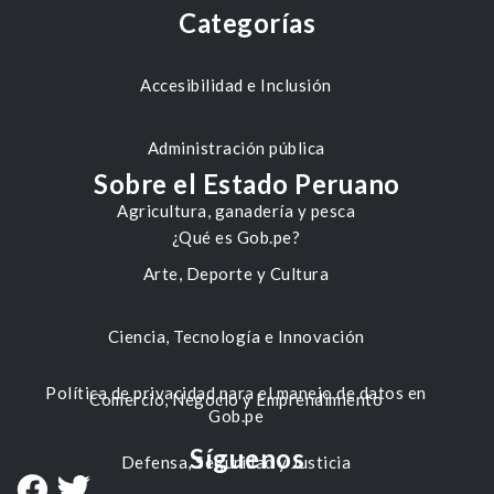
Categorías
Accesibilidad e Inclusión
Administración pública
Sobre el Estado Peruano
Agricultura, ganadería y pesca
¿Qué es Gob.pe?
Arte, Deporte y Cultura
Ciencia, Tecnología e Innovación
Política de privacidad para el manejo de datos en
Comercio, Negocio y Emprendimiento
Gob.pe
Síguenos
Defensa, Seguridad y Justicia