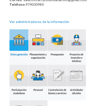
Teléfono:
974030980
Ver administradores de la información
Datos generales
Planeamiento y
Presupuesto
Proyectos de
organización
inversión e
Infobras
Participación
Personal
Contratación de
Actividades
ciudadana
bienes y servicios
oficiales