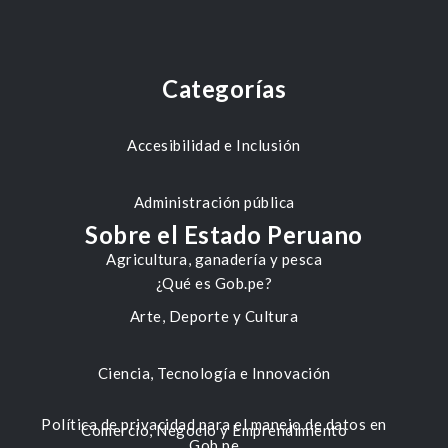
Categorías
Accesibilidad e Inclusión
Administración pública
Sobre el Estado Peruano
Agricultura, ganadería y pesca
¿Qué es Gob.pe?
Arte, Deporte y Cultura
Ciencia, Tecnología e Innovación
Política de privacidad para el manejo de datos en
Comercio, Negocio y Emprendimiento
Gob.pe