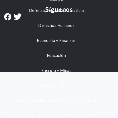
Síguenos
Defensa, Seguridad y Justicia
Derechos Humanos
Economía y Finanzas
Educación
Energía y Minas
Gestión municipal
Identidad, Nacimiento, Matrimonio y Defunción
Infraestructura, Comunicaciones y Servicios