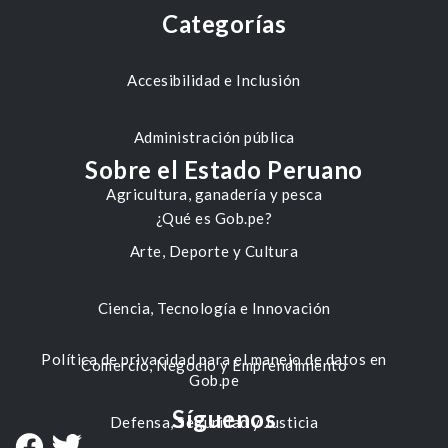
Categorías
Accesibilidad e Inclusión
Administración pública
Sobre el Estado Peruano
Agricultura, ganadería y pesca
¿Qué es Gob.pe?
Arte, Deporte y Cultura
Ciencia, Tecnología e Innovación
Política de privacidad para el manejo de datos en
Comercio, Negocio y Emprendimiento
Gob.pe
Síguenos
Defensa, Seguridad y Justicia