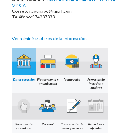
MDS-A
Correo:
ilagunape@gmail.com
Teléfono:
974237333
Ver administradores de la información
Datos generales
Planeamiento y
Presupuesto
Proyectos de
organización
inversión e
Infobras
Participación
Personal
Contratación de
Actividades
ciudadana
bienes y servicios
oficiales