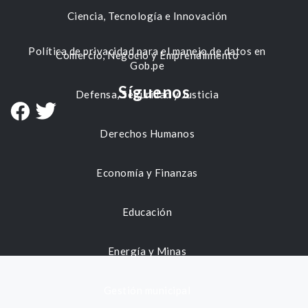
Ciencia, Tecnología e Innovación
Política de privacidad para el manejo de datos en
Comercio, Negocio y Emprendimiento
Gob.pe
Síguenos
Defensa, Seguridad y Justicia
Derechos Humanos
Economía y Finanzas
Educación
Energía y Minas
Gestión municipal