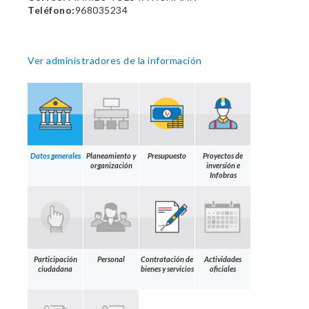
Teléfono:
968035234
Ver administradores de la información
Datos generales
Planeamiento y
Presupuesto
Proyectos de
organización
inversión e
Infobras
Participación
Personal
Contratación de
Actividades
ciudadana
bienes y servicios
oficiales