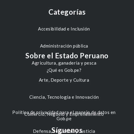
Categorías
Accesibilidad e Inclusión
Administración pública
Sobre el Estado Peruano
Agricultura, ganadería y pesca
¿Qué es Gob.pe?
Arte, Deporte y Cultura
Ciencia, Tecnología e Innovación
Política de privacidad para el manejo de datos en
Comercio, Negocio y Emprendimiento
Gob.pe
Síguenos
Defensa, Seguridad y Justicia