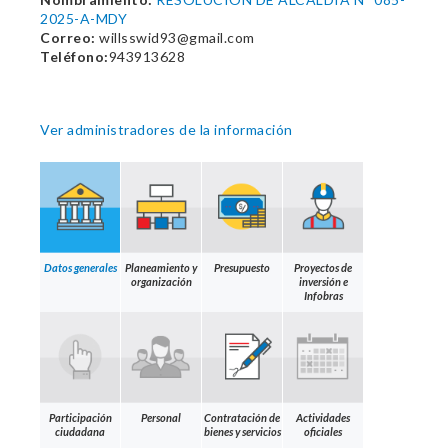
2025-A-MDY
Correo:
willsswid93@gmail.com
Teléfono:
943913628
Ver administradores de la información
Datos generales
Planeamiento y
Presupuesto
Proyectos de
organización
inversión e
Infobras
Participación
Personal
Contratación de
Actividades
ciudadana
bienes y servicios
oficiales