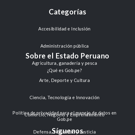
Categorías
Accesibilidad e Inclusión
Administración pública
Sobre el Estado Peruano
Agricultura, ganadería y pesca
¿Qué es Gob.pe?
Arte, Deporte y Cultura
Ciencia, Tecnología e Innovación
Política de privacidad para el manejo de datos en
Comercio, Negocio y Emprendimiento
Gob.pe
Síguenos
Defensa, Seguridad y Justicia