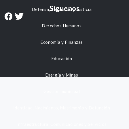
Síguenos
Defensa, Seguridad y Justicia
Derechos Humanos
Economía y Finanzas
Educación
Energía y Minas
Gestión municipal
Identidad, Nacimiento, Matrimonio y Defunción
Infraestructura, Comunicaciones y Servicios