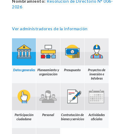
Nombramiento:
Resolucion de Directorio N° 006-
2026
Ver administradores de la información
Datos generales
Planeamiento y
Presupuesto
Proyectos de
organización
inversión e
Infobras
Participación
Personal
Contratación de
Actividades
ciudadana
bienes y servicios
oficiales