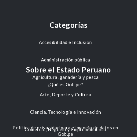
Categorías
Accesibilidad e Inclusión
Administración pública
Sobre el Estado Peruano
Agricultura, ganadería y pesca
¿Qué es Gob.pe?
Arte, Deporte y Cultura
Ciencia, Tecnología e Innovación
Política de privacidad para el manejo de datos en
Comercio, Negocio y Emprendimiento
Gob.pe