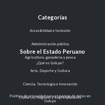
Categorías
Accesibilidad e Inclusión
Administración pública
Sobre el Estado Peruano
Agricultura, ganadería y pesca
¿Qué es Gob.pe?
Arte, Deporte y Cultura
Ciencia, Tecnología e Innovación
Política de privacidad para el manejo de datos en
Comercio, Negocio y Emprendimiento
Gob.pe