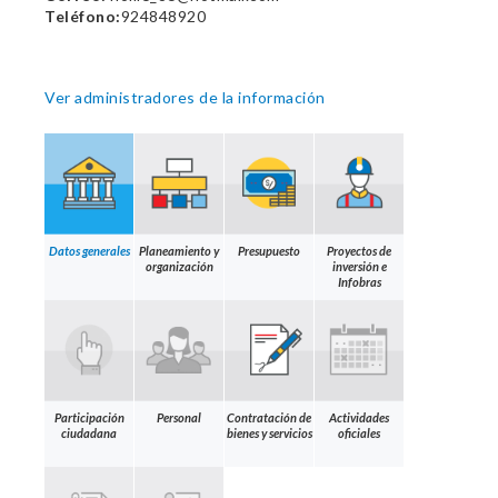
Teléfono:
924848920
Ver administradores de la información
Datos generales
Planeamiento y
Presupuesto
Proyectos de
organización
inversión e
Infobras
Participación
Personal
Contratación de
Actividades
ciudadana
bienes y servicios
oficiales