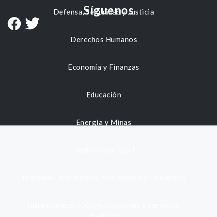
Síguenos
Defensa, Seguridad y Justicia
Derechos Humanos
Economía y Finanzas
Educación
Energía y Minas
Gestión municipal
Identidad, Nacimiento, Matrimonio y Defunción
Infraestructura, Comunicaciones y Servicios
Públicos