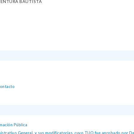
 VENTURA BAUTISTA
contacto
mación Pública
istrativo General, y sus modificatorias, cuyo TUO fue aprobado por