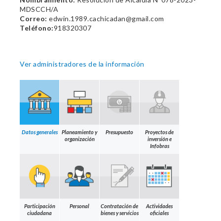
MDSCCH/A
Correo:
edwin.1989.cachicadan@gmail.com
Teléfono:
918320307
Ver administradores de la información
Datos generales
Planeamiento y
Presupuesto
Proyectos de
organización
inversión e
Infobras
Participación
Personal
Contratación de
Actividades
ciudadana
bienes y servicios
oficiales