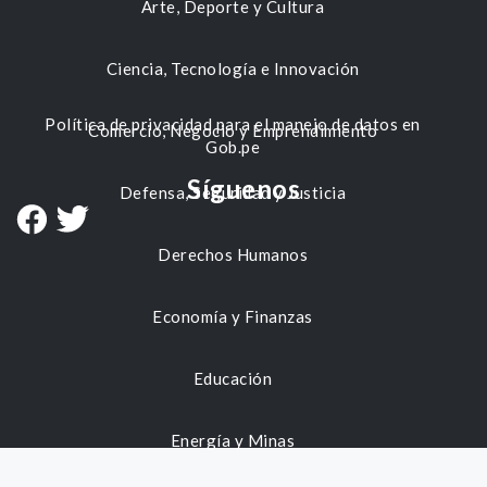
Arte, Deporte y Cultura
Ciencia, Tecnología e Innovación
Política de privacidad para el manejo de datos en
Comercio, Negocio y Emprendimiento
Gob.pe
Síguenos
Defensa, Seguridad y Justicia
Derechos Humanos
Economía y Finanzas
Educación
Energía y Minas