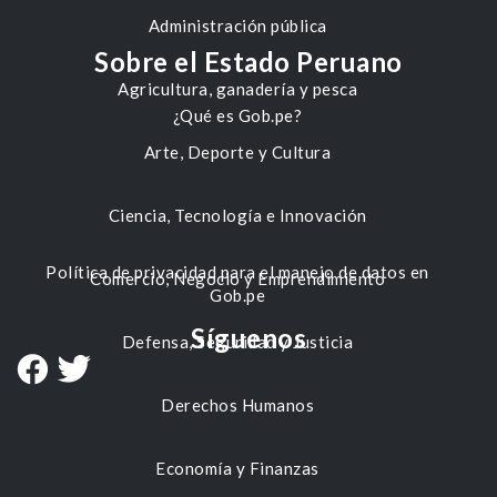
Administración pública
Sobre el Estado Peruano
Agricultura, ganadería y pesca
¿Qué es Gob.pe?
Arte, Deporte y Cultura
Ciencia, Tecnología e Innovación
Política de privacidad para el manejo de datos en
Comercio, Negocio y Emprendimiento
Gob.pe
Síguenos
Defensa, Seguridad y Justicia
Derechos Humanos
Economía y Finanzas