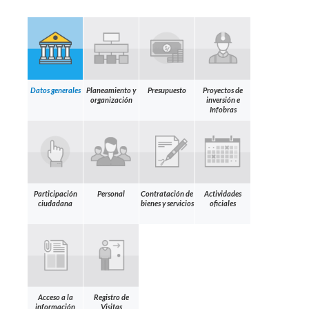
Datos generales
Planeamiento y
Presupuesto
Proyectos de
organización
inversión e
Infobras
Participación
Personal
Contratación de
Actividades
ciudadana
bienes y servicios
oficiales
Acceso a la
Registro de
información
Visitas