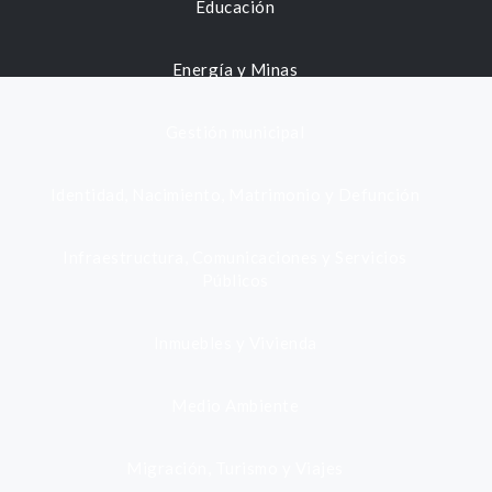
Educación
Energía y Minas
Gestión municipal
Identidad, Nacimiento, Matrimonio y Defunción
Infraestructura, Comunicaciones y Servicios
Públicos
Inmuebles y Vivienda
Medio Ambiente
Migración, Turismo y Viajes