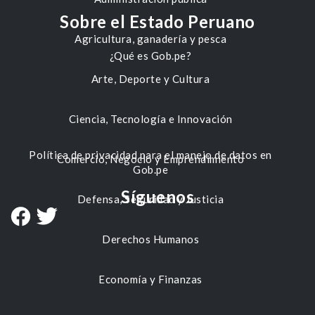
Sobre el Estado Peruano
Agricultura, ganadería y pesca
¿Qué es Gob.pe?
Arte, Deporte y Cultura
Ciencia, Tecnología e Innovación
Política de privacidad para el manejo de datos en
Comercio, Negocio y Emprendimiento
Gob.pe
Síguenos
Defensa, Seguridad y Justicia
Derechos Humanos
Economía y Finanzas