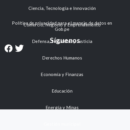
Ciencia, Tecnología e Innovación
Política de privacidad para el manejo de datos en
Comercio, Negocio y Emprendimiento
Gob.pe
Síguenos
Defensa, Seguridad y Justicia
Derechos Humanos
Economía y Finanzas
Educación
Energía y Minas
Gestión municipal