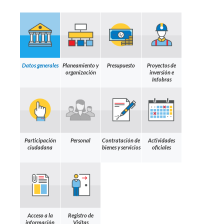
Datos generales
Planeamiento y
Presupuesto
Proyectos de
organización
inversión e
Infobras
Participación
Personal
Contratación de
Actividades
ciudadana
bienes y servicios
oficiales
Acceso a la
Registro de
información
Visitas