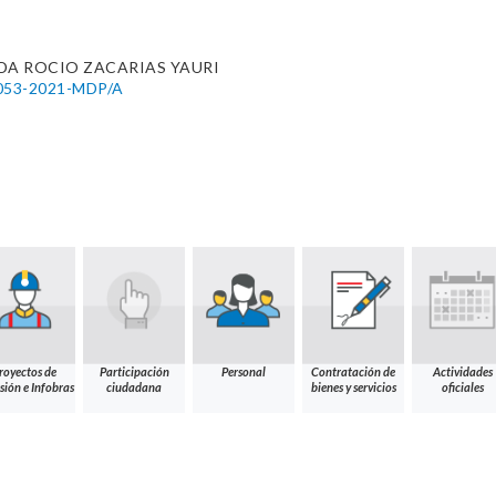
DA ROCIO ZACARIAS YAURI
053-2021-MDP/A
royectos de
Participación
Personal
Contratación de
Actividades
sión e Infobras
ciudadana
bienes y servicios
oficiales