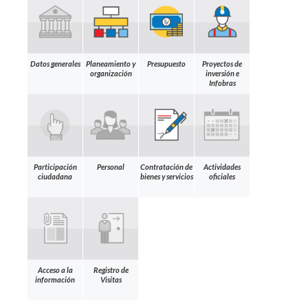
Datos generales
Planeamiento y
Presupuesto
Proyectos de
organización
inversión e
Infobras
Participación
Personal
Contratación de
Actividades
ciudadana
bienes y servicios
oficiales
Acceso a la
Registro de
información
Visitas