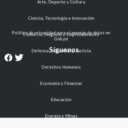
Arte, Deporte y Cultura
Ciencia, Tecnología e Innovación
Política de privacidad para el manejo de datos en
Comercio, Negocio y Emprendimiento
Gob.pe
Síguenos
Defensa, Seguridad y Justicia
Derechos Humanos
Economía y Finanzas
Educación
Energía y Minas