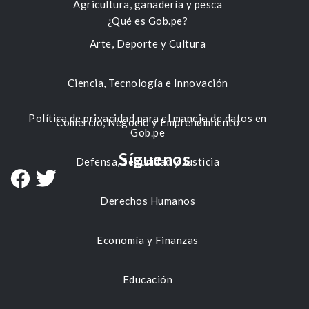
Agricultura, ganadería y pesca
¿Qué es Gob.pe?
Arte, Deporte y Cultura
Ciencia, Tecnología e Innovación
Política de privacidad para el manejo de datos en
Comercio, Negocio y Emprendimiento
Gob.pe
Síguenos
Defensa, Seguridad y Justicia
Derechos Humanos
Economía y Finanzas
Educación