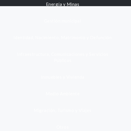
Energía y Minas
Gestión municipal
Identidad, Nacimiento, Matrimonio y Defunción
Infraestructura, Comunicaciones y Servicios
Públicos
Inmuebles y Vivienda
Medio Ambiente
Migración, Turismo y Viajes
Otros