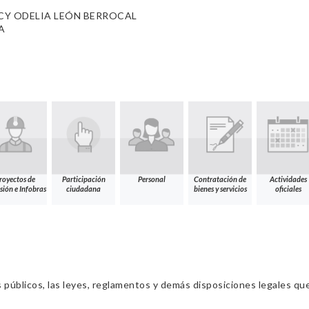
CY ODELIA LEÓN BERROCAL
A
royectos de
Participación
Personal
Contratación de
Actividades
sión e Infobras
ciudadana
bienes y servicios
oficiales
s públicos, las leyes, reglamentos y demás disposiciones legales qu