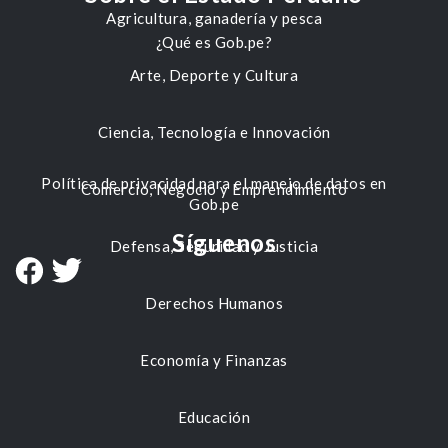
Agricultura, ganadería y pesca
¿Qué es Gob.pe?
Arte, Deporte y Cultura
Ciencia, Tecnología e Innovación
Política de privacidad para el manejo de datos en
Comercio, Negocio y Emprendimiento
Gob.pe
Síguenos
Defensa, Seguridad y Justicia
Derechos Humanos
Economía y Finanzas
Educación