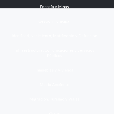
Energía y Minas
Gestión municipal
Identidad, Nacimiento, Matrimonio y Defunción
Infraestructura, Comunicaciones y Servicios
Públicos
Inmuebles y Vivienda
Medio Ambiente
Migración, Turismo y Viajes
Otros