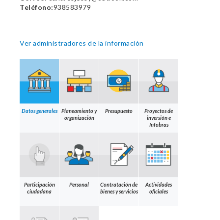
Teléfono:
938583979
Ver administradores de la información
Datos generales
Planeamiento y
Presupuesto
Proyectos de
organización
inversión e
Infobras
Participación
Personal
Contratación de
Actividades
ciudadana
bienes y servicios
oficiales