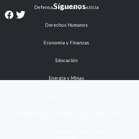
Síguenos
Defensa, Seguridad y Justicia
Derechos Humanos
Economía y Finanzas
Educación
Energía y Minas
Gestión municipal
Identidad, Nacimiento, Matrimonio y Defunción
Infraestructura, Comunicaciones y Servicios
Públicos