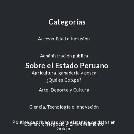
Categorías
Accesibilidad e Inclusión
Administración pública
Sobre el Estado Peruano
Agricultura, ganadería y pesca
¿Qué es Gob.pe?
Arte, Deporte y Cultura
Ciencia, Tecnología e Innovación
Política de privacidad para el manejo de datos en
Comercio, Negocio y Emprendimiento
Gob.pe